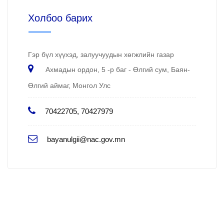
Холбоо барих
Гэр бүл хүүхэд, залуучуудын хөгжлийн газар
Ахмадын ордон, 5 -р баг - Өлгий сум, Баян-
Өлгий аймаг, Монгол Улс
70422705, 70427979
bayanulgii@nac.gov.mn