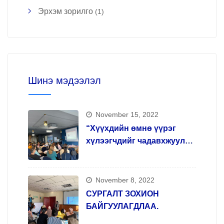
Эрхэм зорилго
(1)
Шинэ мэдээлэл
November 15, 2022
“Хүүхдийн өмнө үүрэг
хүлээгчдийг чадавхжуулах,
арт терапи арга зүй олгох”
сургалтыг зохион
явууллаа.
November 8, 2022
СУРГАЛТ ЗОХИОН
БАЙГУУЛАГДЛАА.