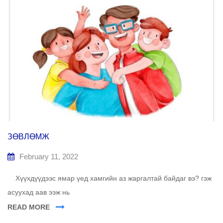
ЗӨВЛӨМЖ
February 11, 2022
Хүүхдүүдээс ямар үед хамгийн аз жаргалтай байдаг вэ? гэж
асуухад аав ээж нь
READ MORE