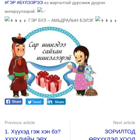
#ГЭР
#БҮЛЭЭРЭЭ
аз жаргалтай дурсамж дүүрэн
өнгөрүүлээрэй.
ГЭР БҮЛ – АМЬДРАЛЫН БЭЛЭГ
Tweet
Share
Share
Previous article
Next article
1. Хүүхэд гэж хэн бэ?
ЗОРИЛТОД
ХҮҮХДИЙН ЭРХ
ӨРХҮҮДЭД ХООЛ