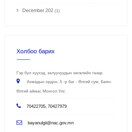
December 202
(1)
Холбоо барих
Гэр бүл хүүхэд, залуучуудын хөгжлийн газар
Ахмадын ордон, 5 -р баг - Өлгий сум, Баян-
Өлгий аймаг, Монгол Улс
70422705, 70427979
bayanulgii@nac.gov.mn