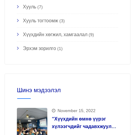
Хууль
(7)
Хууль тогтоомж
(3)
Хүүхдийн хөгжил, хамгаалал
(9)
Эрхэм зорилго
(1)
Шинэ мэдээлэл
November 15, 2022
“Хүүхдийн өмнө үүрэг
хүлээгчдийг чадавхжуулах,
арт терапи арга зүй олгох”