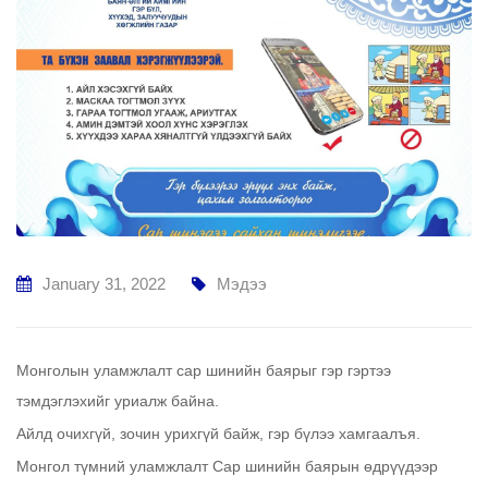
January 31, 2022
Мэдээ
Монголын уламжлалт сар шинийн баярыг гэр гэртээ
тэмдэглэхийг уриалж байна.
Айлд очихгүй, зочин урихгүй байж, гэр бүлээ хамгаалъя.
Монгол түмний уламжлалт Сар шинийн баярын өдрүүдээр