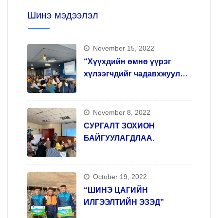
Шинэ мэдээлэл
November 15, 2022
“Хүүхдийн өмнө үүрэг
хүлээгчдийг чадавхжуулах,
арт терапи арга зүй олгох”
сургалтыг зохион
явууллаа.
November 8, 2022
СУРГАЛТ ЗОХИОН
БАЙГУУЛАГДЛАА.
October 19, 2022
“ШИНЭ ЦАГИЙН
ИЛГЭЭЛТИЙН ЭЗЭД”