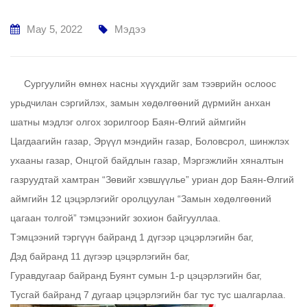
May 5, 2022
Мэдээ
Сургуулийн өмнөх насны хүүхдийг зам тээврийн ослоос
урьдчилан сэргийлэх, замын хөдөлгөөний дүрмийн анхан
шатны мэдлэг олгох зорилгоор Баян-Өлгий аймгийн
Цагдаагийн газар, Эрүүл мэндийн газар, Боловсрол, шинжлэх
ухааны газар, Онцгой байдлын газар, Мэргэжлийн хяналтын
газруудтай хамтран “Зөвийг хэвшүүлье” уриан дор Баян-Өлгий
аймгийн 12 цэцэрлэгийг оролцуулан “Замын хөдөлгөөний
цагаан толгой” тэмцээнийг зохион байгууллаа.
Тэмцээний тэргүүн байранд 1 дүгээр цэцэрлэгийн баг,
Дэд байранд 11 дүгээр цэцэрлэгийн баг,
Гуравдугаар байранд Буянт сумын 1-р цэцэрлэгийн баг,
Тусгай байранд 7 дугаар цэцэрлэгийн баг тус тус шалгарлаа.