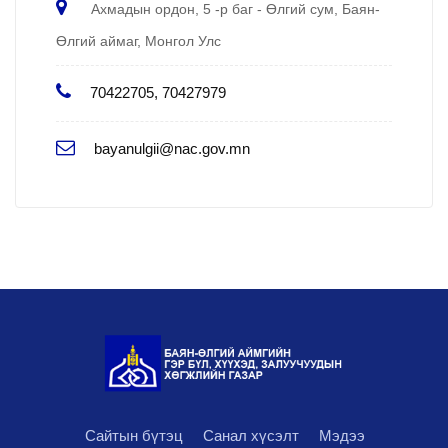
Ахмадын ордон, 5 -р баг - Өлгий сум, Баян-
Өлгий аймаг, Монгол Улс
70422705, 70427979
bayanulgii@nac.gov.mn
Сайтын бүтэц
Санал хүсэлт
Мэдээ