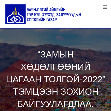
Skip
to
content
“ЗАМЫН
ХӨДӨЛГӨӨНИЙ
ЦАГААН ТОЛГОЙ-2022”
ТЭМЦЭЭН ЗОХИОН
БАЙГУУЛАГДЛАА.