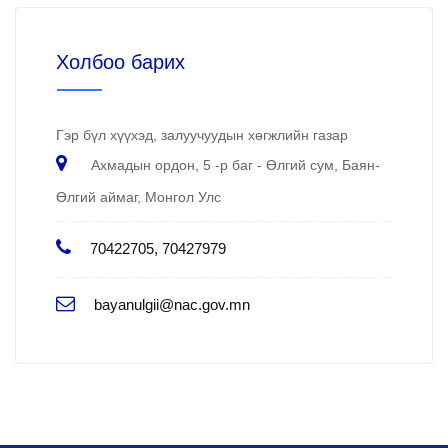
Холбоо барих
Гэр бүл хүүхэд, залуучуудын хөгжлийн газар
Ахмадын ордон, 5 -р баг - Өлгий сум, Баян-
Өлгий аймаг, Монгол Улс
70422705, 70427979
bayanulgii@nac.gov.mn