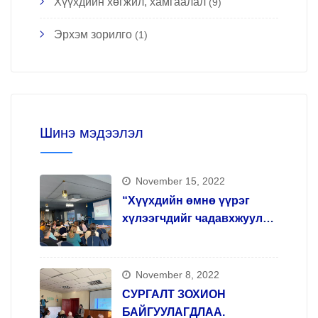
Хүүхдийн хөгжил, хамгаалал
(9)
Эрхэм зорилго
(1)
Шинэ мэдээлэл
November 15, 2022
“Хүүхдийн өмнө үүрэг
хүлээгчдийг чадавхжуулах,
арт терапи арга зүй олгох”
сургалтыг зохион
явууллаа.
November 8, 2022
СУРГАЛТ ЗОХИОН
БАЙГУУЛАГДЛАА.