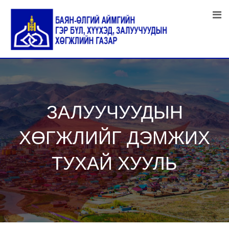
Skip
to
content
ЗАЛУУЧУУДЫН
ХӨГЖЛИЙГ ДЭМЖИХ
ТУХАЙ ХУУЛЬ