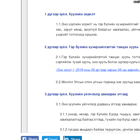
Tweet
Share
Share