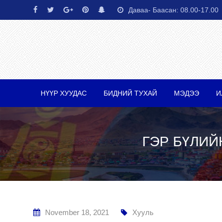
Skip
Даваа- Баасан: 08.00-17.00
to
content
НҮҮР ХУУДАС
БИДНИЙ ТУХАЙ
МЭДЭЭ
И
ГЭР БҮЛИЙ
November 18, 2021
Хууль