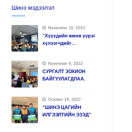
Шинэ мэдээлэл
November 15, 2022
“Хүүхдийн өмнө үүрэг
хүлээгчдийг
чадавхжуулах, арт
терапи арга зүй олгох”
November 8, 2022
сургалтыг зохион
СУРГАЛТ ЗОХИОН
явууллаа.
November 18, 2021,
November 18, 2021,
БАЙГУУЛАГДЛАА.
ҮҮХДИЙН ЭРХИЙН ТУХАЙ
ХҮҮХЭД ХАМГААЛЛЫН
УУЛЬ
ТУХАЙ ХУУЛЬ
October 19, 2022
“ШИНЭ ЦАГИЙН
ИЛГЭЭЛТИЙН ЭЗЭД”