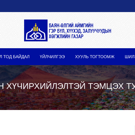
Л ТОД БАЙДАЛ
ҮЙЛЧИЛГЭЭ
ХУУЛЬ ТОГТООМЖ
ШИЛ
Н ХҮЧИРХИЙЛЭЛТЭЙ ТЭМЦЭХ Т