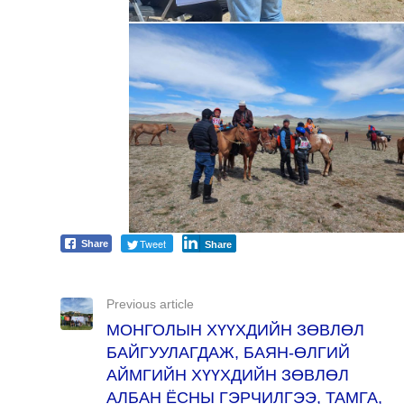
Tweet
Share
Share
Previous article
МОНГОЛЫН ХҮҮХДИЙН ЗӨВЛӨЛ
БАЙГУУЛАГДАЖ, БАЯН-ӨЛГИЙ
АЙМГИЙН ХҮҮХДИЙН ЗӨВЛӨЛ
АЛБАН ЁСНЫ ГЭРЧИЛГЭЭ, ТАМГА,