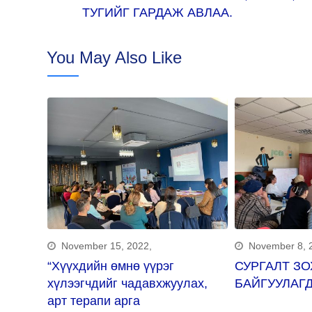
ТУГИЙГ ГАРДАЖ АВЛАА.
You May Also Like
November 15, 2022,
November 8, 
Н
“Хүүхдийн өмнө үүрэг
СУРГАЛТ З
ӨДӨР
хүлээгчдийг чадавхжуулах,
БАЙГУУЛАГД
арт терапи арга