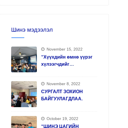
Шинэ мэдээлэл
November 15, 2022
“Хүүхдийн өмнө үүрэг
хүлээгчдийг
чадавхжуулах, арт
терапи арга зүй олгох”
November 8, 2022
сургалтыг зохион
СУРГАЛТ ЗОХИОН
явууллаа.
БАЙГУУЛАГДЛАА.
October 19, 2022
“ШИНЭ ЦАГИЙН