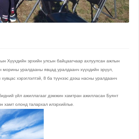
рын Хүүхдийн эрхийн улсын байцаагчаар ахлуулсан ажлын
ан морины уралдааны явцад уралдаанч хүүхдийн эрүүл,
хувцас хэрэглэлтэй, 8 ба түүнээс дээш насны уралдаанч
идний үйл ажиллагааг дэмжин хамтран ажилласан Буянт
н хамт олонд талархал илэрхийлье.