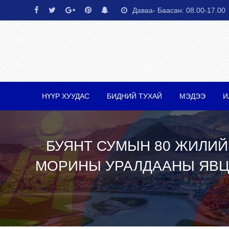
Skip
Даваа- Баасан: 08.00-17.00
to
content
НҮҮР ХУУДАС
БИДНИЙ ТУХАЙ
МЭДЭЭ
И
БУЯНТ СУМЫН 80 ЖИЛИЙ
МОРИНЫ УРАЛДААНЫ ЯВЦА