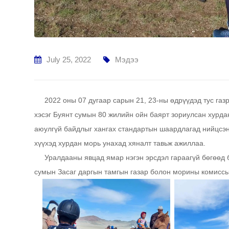
July 25, 2022
Мэдээ
2022 оны 07 дугаар сарын 21, 23-ны өдрүүдэд тус газ
хэсэг Буянт сумын 80 жилийн ойн баярт зориулсан хурд
аюулгүй байдлыг хангах стандартын шаардлагад нийцсэн 
хүүхэд хурдан морь унахад хяналт тавьж ажиллаа.
Уралдааны явцад ямар нэгэн эрсдэл гараагүй бөгөөд б
сумын Засаг даргын тамгын газар болон морины комиссы