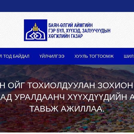
Л ТОД БАЙДАЛ
ҮЙЛЧИЛГЭЭ
ХУУЛЬ ТОГТООМЖ
ШИЛ
Н ОЙГ ТОХИОЛДУУЛАН ЗОХИОН
Д УРАЛДААНЧ ХҮҮХДҮҮДИЙН 
ТАВЬЖ АЖИЛЛАА.