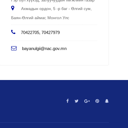
Ахмадын ордон, 5 -р баг - Өлгий сум,
Баян-Өлгий аймаг, Монгол Улс
70422705, 70427979
bayanulgii@nac.gov.mn