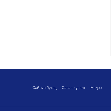
Сайтын бүтэц
Санал хүсэлт
Мэдээ