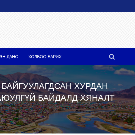
ЭН ДАНС
ХОЛБОО БАРИХ
 БАЙГУУЛАГДСАН ХУРДАН
АЮУЛГҮЙ БАЙДАЛД ХЯНАЛТ